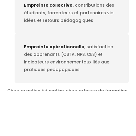
Empreinte collective,
contributions des
étudiants, formateurs et partenaires via
idées et retours pédagogiques
Empreinte opérationnelle,
satisfaction
des apprenants (CSTA, NPS, CES) et
indicateurs environnementaux liés aux
pratiques pédagogiques
Chaque action éducative, chaque heure de formation,
chaque retour constructif est transformé en points,
rassemblés dans le
YearBook annuel
d’
e-net
.
group
.
La crédibilité de cette démarche est renforcée par :
Des
contrôles externes
(EMAS, Vincotte ISO 14001)
;