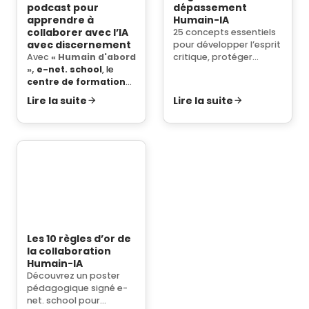
podcast pour
dépassement
apprendre à
Humain-IA
collaborer avec l’IA
25 concepts essentiels
avec discernement
pour développer l’esprit
Avec
« Humain d'abord
critique, protéger
»,
e-net. school
, le
l’humain et structurer
centre de formation
une collaboration
de l'agence e-net. à
responsable avec
Lire la suite
Lire la suite
Namur
en
Belgique
,
l’intelligence artificielle.
lance un
podcast
Bienvenue dans le
consacré à
glossaire de la
l'intelligence
collaboration Humain–
artificielle
, à la
IA.
collaboration
Humain-IA
et aux
compétences
digitales
. Pensé pour
les
indépendants
,
commerçants
,
Les 10 règles d’or de
dirigeants de PME
et
la collaboration
professionnels
, ce
Humain-IA
podcast aide à
mieux
Découvrez un poster
comprendre l’IA
, à
pédagogique signé e-
l’utiliser avec
net. school pour
méthode
et à garder