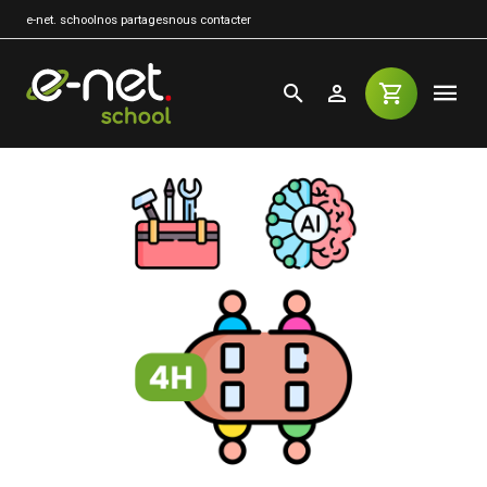
e-net. school
nos partages
nous contacter