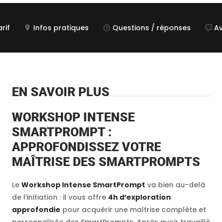
rif
Infos pratiques
Questions / réponses
Av
EN SAVOIR PLUS
WORKSHOP INTENSE
SMARTPROMPT :
APPROFONDISSEZ VOTRE
MAÎTRISE DES SMARTPROMPTS
Le
Workshop Intense SmartPrompt
va bien au-delà
de l’initiation : il vous offre
4h d’exploration
approfondie
pour acquérir une maîtrise complète et
personnalisée des SmartPrompts. Après avoir travaillé