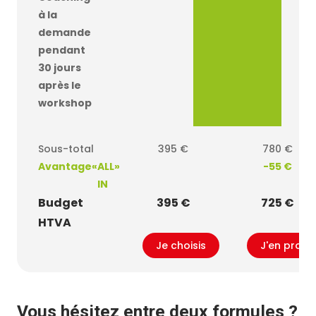
à la
demande
pendant
30 jours
après le
workshop
Sous-total
395 €
780 €
Avantage
«
ALL
»
-55 €
IN
Budget
395 €
725 €
HTVA
Je choisis
J'en profit
Vous hésitez entre deux formules ?