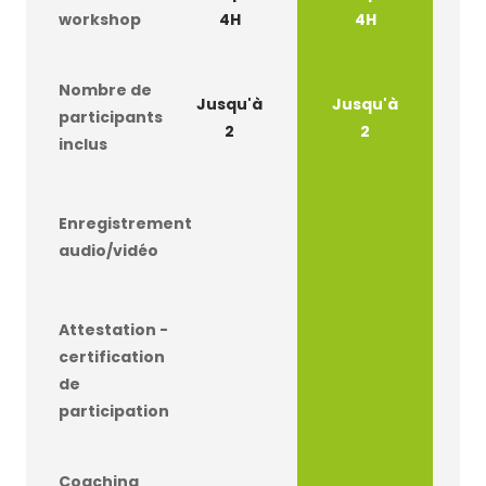
workshop
4H
4H
Nombre de
Jusqu'à
Jusqu'à
J
participants
2
2
inclus
Enregistrement
audio/vidéo
Attestation -
certification
de
participation
Coaching