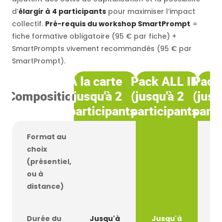
d’
élargir à
4 participants
pour maximiser l’impact
collectif.
Pré-requis du workshop
SmartPrompt
=
fiche formative obligatoire (95 € par fiche) +
SmartPrompts vivement recommandés (95 € par
SmartPrompt).
À la carte
Pack ALL IN
Pack
Composition
(jusqu'à 2
(jusqu'à 2
(jusq
participants)
participants)
parti
Format au
choix
(présentiel,
ou à
distance)
Durée du
Jusqu'à
Jusqu'à
J