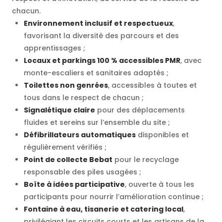
chacun.
Environnement inclusif et respectueux
,
favorisant la diversité des parcours et des
apprentissages ;
Locaux et parkings 100 % accessibles PMR
, avec
monte-escaliers et sanitaires adaptés ;
Toilettes non genrées
, accessibles à toutes et
tous dans le respect de chacun ;
Signalétique claire
pour des déplacements
fluides et sereins sur l’ensemble du site ;
Défibrillateurs automatiques
disponibles et
régulièrement vérifiés ;
Point de collecte Bebat
pour le recyclage
responsable des piles usagées ;
Boîte à idées participative
, ouverte à tous les
participants pour nourrir l’amélioration continue ;
Fontaine à eau, tisanerie et catering local
,
privilégiant les circuits courts et les artisans de la