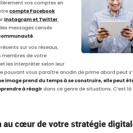
ulièrement vos comptes en
otre
compte Facebook
ur
Instagram et Twitter
,
 des messages censés
re communauté
.
résents sur vos réseaux,
es membres de votre
les interpréter selon leur
age pouvant vous paraître anodin de prime abord peut s
ne image prend du temps à se construire, elle peut êtr
prendre à réagir
dans ce genre de situations. C’est l
n au cœur de votre stratégie digita