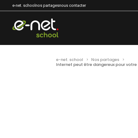
e-net. school
nos partages
nous contacter
e-net. school
Nos partages
Internet peut être dangereux pour votre 