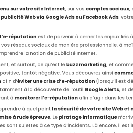
enu sur votre site Internet
, sur vos
comptes sociaux
,
publicité Web via Google Ads ou Facebook Ads
, votr
’e-réputation
est de parvenir à cerner les enjeux liés 
 vos réseaux sociaux de manière professionnelle, à maît
mprendre la notion de publicité Internet.
t, et surtout, ce qu’est le
buzz marketing
, et comme
 positive, tantôt négative. Vous découvrez ainsi
commen
n
afin d’
éviter une crise d’e-réputation
(lorsqu’il est d
otamment à la découverte de l’outil
Google Alerts
, et 
rvant à
monitorer l’e-réputation
afin d’agir dans les t
apprendre à quel point
la sécurité de votre site Web et
 mise à rude épreuve
. Le
piratage informatique
n’arri
 sont sujettes à ce type d’incidents. Là encore, il est 