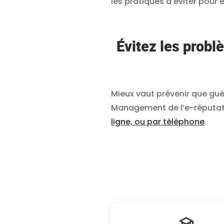
les pratiques à éviter pour
Évitez les prob
Mieux vaut prévenir que guér
Management de l’e-réputati
ligne, ou par téléphone
.