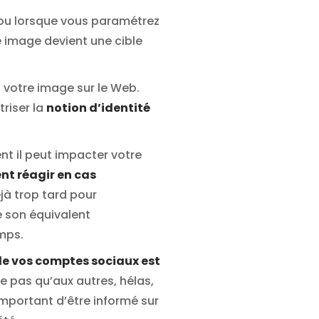
 ou lorsque vous paramétrez
e image devient une cible
à votre image sur le Web.
riser la
notion d’identité
nt il peut impacter votre
t réagir en cas
éjà trop tard pour
de son équivalent
emps.
 de vos comptes sociaux est
ve pas qu’aux autres, hélas,
important d’être informé sur