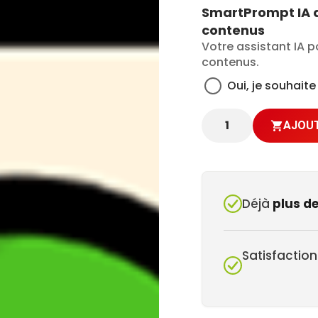
SmartPrompt IA d
contenus
Votre assistant IA p
contenus.
Oui, je souhait
Participants
AJOUT
Déjà
plus d
Satisfaction