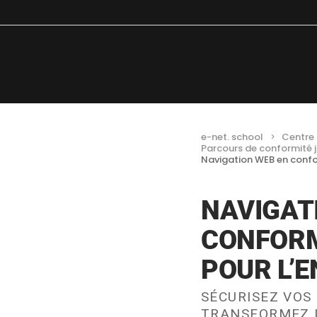
e-net. school
Centre 
Parcours de conformité j
Navigation WEB en confor
NAVIGAT
CONFORM
POUR L’
SÉCURISEZ VOS 
TRANSFORMEZ 