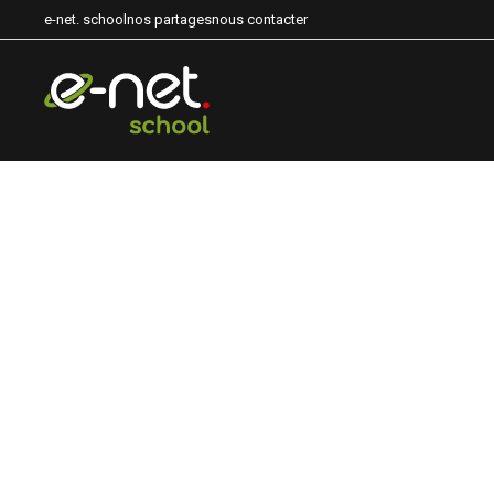
e-net. school
nos partages
nous contacter