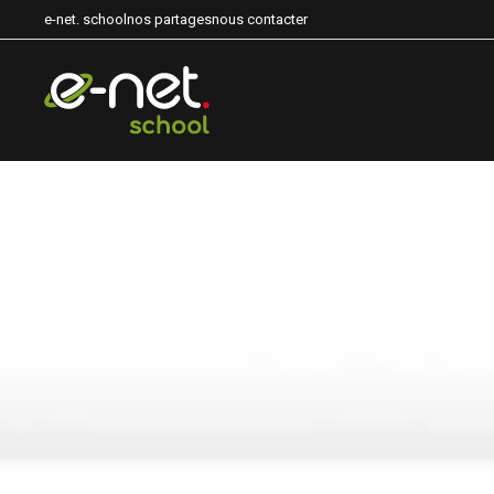
e-net. school
nos partages
nous contacter