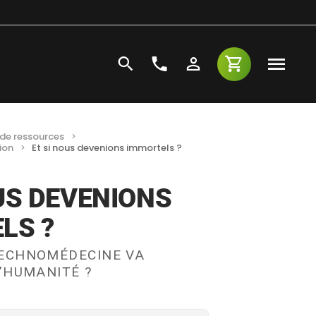
de ressources
ion
Et si nous devenions immortels ?
US DEVENIONS
LS ?
ECHNOMÉDECINE VA
’HUMANITÉ ?