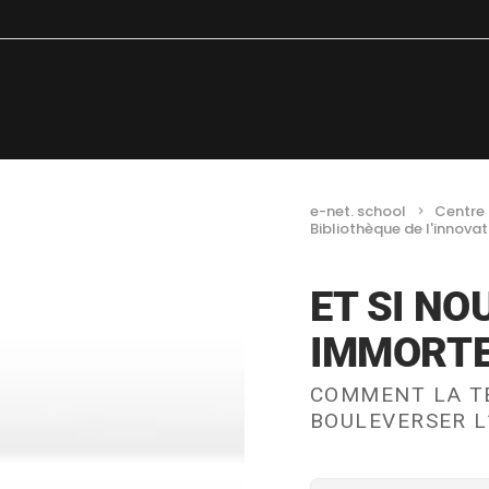
e-net. school
Centre 
Bibliothèque de l'innovat
ET SI NO
IMMORTE
COMMENT LA T
BOULEVERSER L